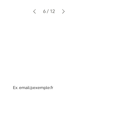
6
/
12
Une question ?
E-mail
Objet
Votre message