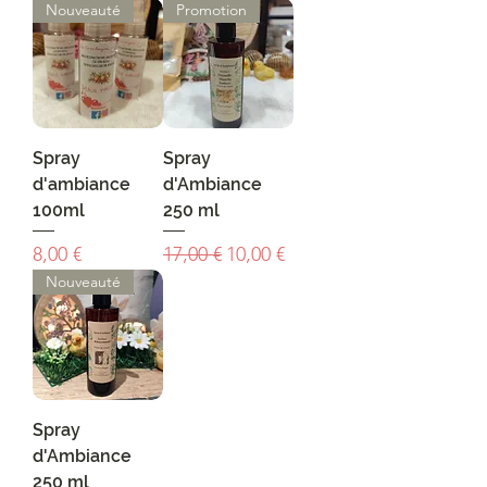
Nouveauté
Promotion
Spray
Spray
d'ambiance
d'Ambiance
100ml
250 ml
Prix
Prix original
Prix promotionnel
8,00 €
17,00 €
10,00 €
Nouveauté
Spray
d'Ambiance
250 ml