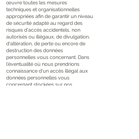
œuvre toutes les mesures
techniques et organisationnelles
appropriées afin de garantir un niveau
de sécurité adapté au regard des
risques d'accès accidentels, non
autorisés ou illégaux, de divulgation,
d'altération, de perte ou encore de
destruction des données
personnelles vous concernant. Dans
l'éventualité où nous prendrions
connaissance d'un accès illégal aux
données personnelles vous
concernant stockées sur nos
serveurs ou ceux de nos prestataires,
ou d'un accès non autorisé ayant
pour conséquence la réalisation des
risques identifiés ci-dessus, nous
nous engageons à :
Vous notifier l'incident dans les plus
brefs délais ;