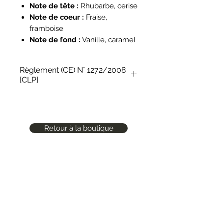
Note de tête :
Rhubarbe, cerise
Note de coeur :
Fraise,
framboise
Note de fond :
Vanille, caramel
Règlement (CE) N° 1272/2008
[CLP]
Conseils de prudence (CLP):
P101 : En cas de consultation d'un
médecin, garder à disposition le
Retour à la boutique
récipient ou l'étiquette.
P102 : Tenir hors de portée des
enfants.
P103 : Lire l'étiquette avant
utilisation.
Phrases EUH :
EUH208 – Contient ALDEHYDE
Une question ?
C16Peut produire une réaction