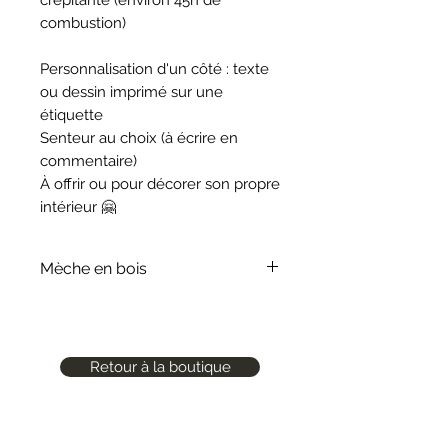
crépitante (environ 45h de
combustion)
Personnalisation d'un côté : texte
ou dessin imprimé sur une
étiquette
Senteur au choix (à écrire en
commentaire)
À offrir ou pour décorer son propre
intérieur 🤗
Mèche en bois
Bien lire les conseils fournis avec la
bougie pour l'utilisation d'une
bougie avec mèche en bois
Retour à la boutique